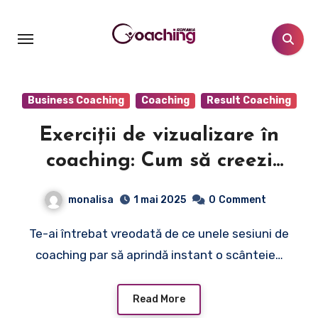
Sari
la
conținut
Business Coaching
Coaching
Result Coaching
Exerciții de vizualizare în
coaching: Cum să creezi
transformări puternice prin
monalisa
1 mai 2025
0
Comment
imaginație
Te-ai întrebat vreodată de ce unele sesiuni de
coaching par să aprindă instant o scânteie…
Read More