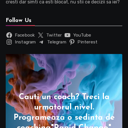
cresti dar simti ca esti blocat, nu stii ce decizii sa iei?
Follow Us
Facebook
Twitter
YouTube
Instagram
Telegram
Pinterest
Cauti un coach? Treci la
urmatorul nivel.
Programeaza o sedinta de
coaching"Rapid Change"