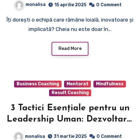
monalisa
15 aprilie 2025
0
Comment
Psihologică și Echipele Unite
Îți dorești o echipă care rămâne loială, inovatoare și
Contează Mai Mult Ca
implicată? Cheia nu este doar în…
Oricând
Read More
Business Coaching
Mentorat
Mindfulness
Result Coaching
3 Tactici Esențiale pentru un
Leadership Uman: Dezvoltare,
Coaching și Flexibilitate
monalisa
31 martie 2025
0
Comment