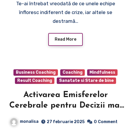
Te-ai întrebat vreodată de ce unele echipe
înfloresc indiferent de crize, iar altele se
destramă…
Read More
Business Coaching
Coaching
Mindfulness
Result Coaching
Sanatate si Stare de bine
Activarea Emisferelor
Cerebrale pentru Decizii mai
Bune
monalisa
27 februarie 2025
0
Comment