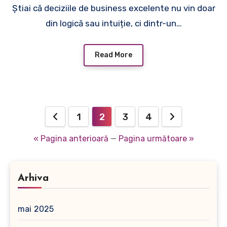
Știai că deciziile de business excelente nu vin doar
din logică sau intuiție, ci dintr-un…
Read More
Paginație
1
2
3
4
articole
« Pagina anterioară
—
Pagina următoare »
Arhiva
mai 2025